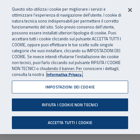
Numero Verde
800 810 810
.
Vai al menu principale
Vai al contenuto principale
Vai al Footer
Questo sito utilizza i cookie per migliorare i servizi e
Da cellulare e dall’estero
06 45539607
ottimizzare l’esperienza di navigazione dell’utente. I cookie di
natura tecnica sono indispensabili per permettere il corretto
funzionamento del sito. Solo previo consenso dell’utente,
Apri cerca
Apr
SuperAbile - il Contact Center Inail per il mondo della disabilità
possono essere installati ulteriori tipologie di cookie. Puoi
Navigazione principale
accettare tutti i cookie cliccando sul pulsante ACCETTA TUTTI I
COOKIE, oppure puoi effettuare le tue scelte sulle singole
categorie che vuoi installare, cliccando su IMPOSTAZIONI DEI
COOKIE. Se invece intendi rifiutarne l’installazione dei cookie
non tecnici, puoi farlo cliccando sul pulsante RIFIUTA I COOKIE
NON TECNICI o chiudendo il banner. Per conoscere i dettagli,
consulta la nostra
Informativa Privacy.
IMPOSTAZIONI DEI COOKIE
RIFIUTA I COOKIE NON TECNICI
ACCETTA TUTTI I COOKIE