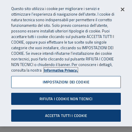
Numero Verde
800 810 810
.
Vai al menu principale
Vai al contenuto principale
Vai al Footer
Questo sito utilizza i cookie per migliorare i servizi e
Da cellulare e dall’estero
06 45539607
ottimizzare l’esperienza di navigazione dell’utente. I cookie di
natura tecnica sono indispensabili per permettere il corretto
funzionamento del sito. Solo previo consenso dell’utente,
Apri cerca
Apr
SuperAbile - il Contact Center Inail per il mondo della disabilità
possono essere installati ulteriori tipologie di cookie. Puoi
Navigazione principale
accettare tutti i cookie cliccando sul pulsante ACCETTA TUTTI I
COOKIE, oppure puoi effettuare le tue scelte sulle singole
categorie che vuoi installare, cliccando su IMPOSTAZIONI DEI
COOKIE. Se invece intendi rifiutarne l’installazione dei cookie
non tecnici, puoi farlo cliccando sul pulsante RIFIUTA I COOKIE
NON TECNICI o chiudendo il banner. Per conoscere i dettagli,
consulta la nostra
Informativa Privacy.
IMPOSTAZIONI DEI COOKIE
RIFIUTA I COOKIE NON TECNICI
ACCETTA TUTTI I COOKIE