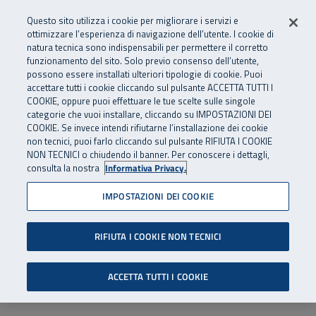
Numero Verde
800 810 810
.
Vai al menu principale
Vai al contenuto principale
Vai al Footer
Questo sito utilizza i cookie per migliorare i servizi e
Da cellulare e dall’estero
06 45539607
ottimizzare l’esperienza di navigazione dell’utente. I cookie di
natura tecnica sono indispensabili per permettere il corretto
funzionamento del sito. Solo previo consenso dell’utente,
Apri cerca
Apr
SuperAbile - il Contact Center Inail per il mondo della disabilità
possono essere installati ulteriori tipologie di cookie. Puoi
Navigazione principale
accettare tutti i cookie cliccando sul pulsante ACCETTA TUTTI I
COOKIE, oppure puoi effettuare le tue scelte sulle singole
categorie che vuoi installare, cliccando su IMPOSTAZIONI DEI
COOKIE. Se invece intendi rifiutarne l’installazione dei cookie
non tecnici, puoi farlo cliccando sul pulsante RIFIUTA I COOKIE
NON TECNICI o chiudendo il banner. Per conoscere i dettagli,
consulta la nostra
Informativa Privacy.
IMPOSTAZIONI DEI COOKIE
RIFIUTA I COOKIE NON TECNICI
ACCETTA TUTTI I COOKIE