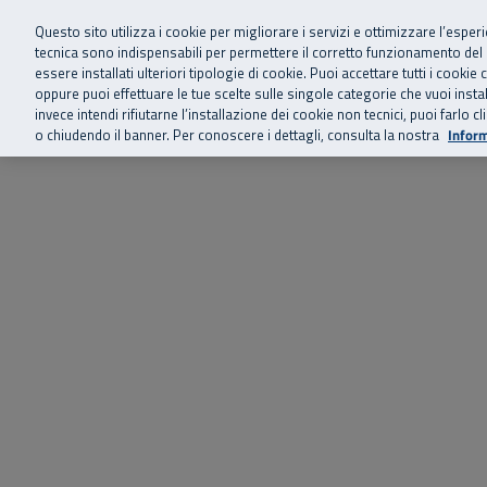
Siamo qui 
Vai al menu principale
Vai al contenuto principale
Vai al Footer
Questo sito utilizza i cookie per migliorare i servizi e ottimizzare l’esper
tecnica sono indispensabili per permettere il corretto funzionamento del
essere installati ulteriori tipologie di cookie. Puoi accettare tutti i cook
Home
Chi siamo
Storie, news 
SuperAbile - il Contact Center Inail per il mondo della disabilità
oppure puoi effettuare le tue scelte sulle singole categorie che vuoi ins
invece intendi rifiutarne l’installazione dei cookie non tecnici, puoi farl
o chiudendo il banner. Per conoscere i dettagli, consulta la nostra
Inform