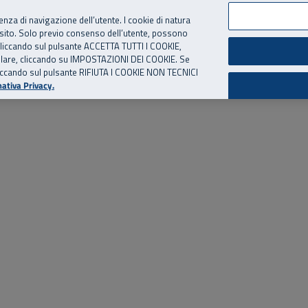
per te, chiamaci.
Numero Verde
800 810 810
.
Da cellulare e dall’estero
06 
ienza di navigazione dell’utente. I cookie di natura
 sito. Solo previo consenso dell’utente, possono
ie cliccando sul pulsante ACCETTA TUTTI I COOKIE,
ed eventi
Risorse utili
Supporto
tallare, cliccando su IMPOSTAZIONI DEI COOKIE. Se
o cliccando sul pulsante RIFIUTA I COOKIE NON TECNICI
ativa Privacy.