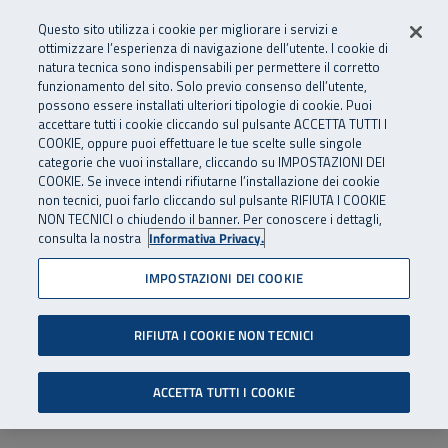
Numero Verde
800 810 810
.
Vai al menu principale
Vai al contenuto principale
Vai al Footer
Questo sito utilizza i cookie per migliorare i servizi e
Da cellulare e dall’estero
06 45539607
ottimizzare l’esperienza di navigazione dell’utente. I cookie di
natura tecnica sono indispensabili per permettere il corretto
funzionamento del sito. Solo previo consenso dell’utente,
Apri cerca
Apr
SuperAbile - il Contact Center Inail per il mondo della disabilità
possono essere installati ulteriori tipologie di cookie. Puoi
Navigazione principale
accettare tutti i cookie cliccando sul pulsante ACCETTA TUTTI I
COOKIE, oppure puoi effettuare le tue scelte sulle singole
categorie che vuoi installare, cliccando su IMPOSTAZIONI DEI
COOKIE. Se invece intendi rifiutarne l’installazione dei cookie
non tecnici, puoi farlo cliccando sul pulsante RIFIUTA I COOKIE
NON TECNICI o chiudendo il banner. Per conoscere i dettagli,
consulta la nostra
Informativa Privacy.
IMPOSTAZIONI DEI COOKIE
RIFIUTA I COOKIE NON TECNICI
ACCETTA TUTTI I COOKIE