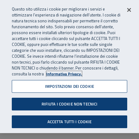
Numero Verde
800 810 810
.
Vai al menu principale
Vai al contenuto principale
Vai al Footer
Questo sito utilizza i cookie per migliorare i servizi e
Da cellulare e dall’estero
06 45539607
ottimizzare l’esperienza di navigazione dell’utente. I cookie di
natura tecnica sono indispensabili per permettere il corretto
funzionamento del sito. Solo previo consenso dell’utente,
Apri cerca
Apr
SuperAbile - il Contact Center Inail per il mondo della disabilità
possono essere installati ulteriori tipologie di cookie. Puoi
Navigazione principale
accettare tutti i cookie cliccando sul pulsante ACCETTA TUTTI I
COOKIE, oppure puoi effettuare le tue scelte sulle singole
categorie che vuoi installare, cliccando su IMPOSTAZIONI DEI
COOKIE. Se invece intendi rifiutarne l’installazione dei cookie
non tecnici, puoi farlo cliccando sul pulsante RIFIUTA I COOKIE
NON TECNICI o chiudendo il banner. Per conoscere i dettagli,
consulta la nostra
Informativa Privacy.
IMPOSTAZIONI DEI COOKIE
RIFIUTA I COOKIE NON TECNICI
ACCETTA TUTTI I COOKIE