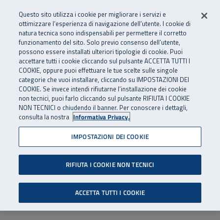
Numero Verde
800 810 810
.
Vai al menu principale
Vai al contenuto principale
Vai al Footer
Questo sito utilizza i cookie per migliorare i servizi e
Da cellulare e dall’estero
06 45539607
ottimizzare l’esperienza di navigazione dell’utente. I cookie di
natura tecnica sono indispensabili per permettere il corretto
funzionamento del sito. Solo previo consenso dell’utente,
Apri cerca
Apr
SuperAbile - il Contact Center Inail per il mondo della disabilità
possono essere installati ulteriori tipologie di cookie. Puoi
Navigazione principale
accettare tutti i cookie cliccando sul pulsante ACCETTA TUTTI I
COOKIE, oppure puoi effettuare le tue scelte sulle singole
categorie che vuoi installare, cliccando su IMPOSTAZIONI DEI
COOKIE. Se invece intendi rifiutarne l’installazione dei cookie
non tecnici, puoi farlo cliccando sul pulsante RIFIUTA I COOKIE
NON TECNICI o chiudendo il banner. Per conoscere i dettagli,
consulta la nostra
Informativa Privacy.
IMPOSTAZIONI DEI COOKIE
RIFIUTA I COOKIE NON TECNICI
ACCETTA TUTTI I COOKIE