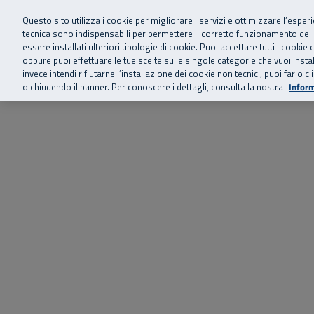
Siamo qui 
Vai al menu principale
Vai al contenuto principale
Vai al Footer
Questo sito utilizza i cookie per migliorare i servizi e ottimizzare l’esper
tecnica sono indispensabili per permettere il corretto funzionamento del
essere installati ulteriori tipologie di cookie. Puoi accettare tutti i cook
Home
Chi siamo
Storie, news 
SuperAbile - il Contact Center Inail per il mondo della disabilità
oppure puoi effettuare le tue scelte sulle singole categorie che vuoi ins
invece intendi rifiutarne l’installazione dei cookie non tecnici, puoi farl
o chiudendo il banner. Per conoscere i dettagli, consulta la nostra
Inform