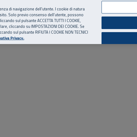
per te, chiamaci.
Numero Verde
800 810 810
.
Da cellulare e dall’estero
06 
ienza di navigazione dell’utente. I cookie di natura
 sito. Solo previo consenso dell’utente, possono
ie cliccando sul pulsante ACCETTA TUTTI I COOKIE,
ed eventi
Risorse utili
Supporto
tallare, cliccando su IMPOSTAZIONI DEI COOKIE. Se
o cliccando sul pulsante RIFIUTA I COOKIE NON TECNICI
ativa Privacy.