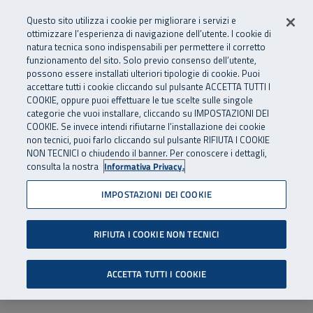
Numero Verde
800 810 810
.
Vai al menu principale
Vai al contenuto principale
Vai al Footer
Questo sito utilizza i cookie per migliorare i servizi e
Da cellulare e dall’estero
06 45539607
ottimizzare l’esperienza di navigazione dell’utente. I cookie di
natura tecnica sono indispensabili per permettere il corretto
funzionamento del sito. Solo previo consenso dell’utente,
Apri cerca
Apr
SuperAbile - il Contact Center Inail per il mondo della disabilità
possono essere installati ulteriori tipologie di cookie. Puoi
Navigazione principale
accettare tutti i cookie cliccando sul pulsante ACCETTA TUTTI I
COOKIE, oppure puoi effettuare le tue scelte sulle singole
categorie che vuoi installare, cliccando su IMPOSTAZIONI DEI
COOKIE. Se invece intendi rifiutarne l’installazione dei cookie
non tecnici, puoi farlo cliccando sul pulsante RIFIUTA I COOKIE
NON TECNICI o chiudendo il banner. Per conoscere i dettagli,
consulta la nostra
Informativa Privacy.
IMPOSTAZIONI DEI COOKIE
RIFIUTA I COOKIE NON TECNICI
ACCETTA TUTTI I COOKIE