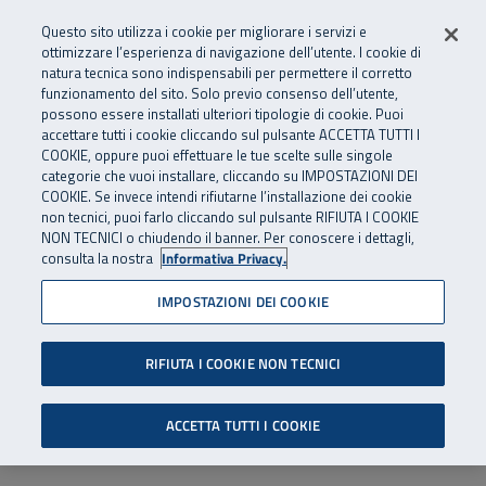
Numero Verde
800 810 810
.
Vai al menu principale
Vai al contenuto principale
Vai al Footer
Questo sito utilizza i cookie per migliorare i servizi e
Da cellulare e dall’estero
06 45539607
ottimizzare l’esperienza di navigazione dell’utente. I cookie di
natura tecnica sono indispensabili per permettere il corretto
funzionamento del sito. Solo previo consenso dell’utente,
Apri cerca
Apr
SuperAbile - il Contact Center Inail per il mondo della disabilità
possono essere installati ulteriori tipologie di cookie. Puoi
Navigazione principale
accettare tutti i cookie cliccando sul pulsante ACCETTA TUTTI I
COOKIE, oppure puoi effettuare le tue scelte sulle singole
categorie che vuoi installare, cliccando su IMPOSTAZIONI DEI
COOKIE. Se invece intendi rifiutarne l’installazione dei cookie
non tecnici, puoi farlo cliccando sul pulsante RIFIUTA I COOKIE
NON TECNICI o chiudendo il banner. Per conoscere i dettagli,
consulta la nostra
Informativa Privacy.
IMPOSTAZIONI DEI COOKIE
RIFIUTA I COOKIE NON TECNICI
ACCETTA TUTTI I COOKIE