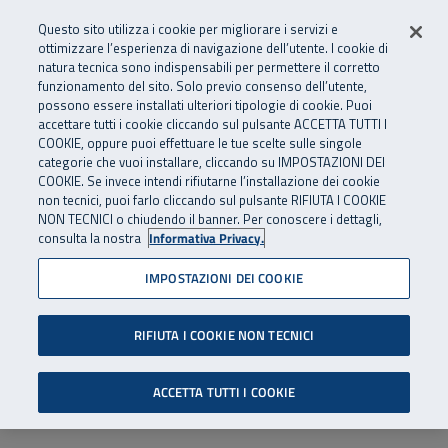
Numero Verde
800 810 810
.
Vai al menu principale
Vai al contenuto principale
Vai al Footer
Questo sito utilizza i cookie per migliorare i servizi e
Da cellulare e dall’estero
06 45539607
ottimizzare l’esperienza di navigazione dell’utente. I cookie di
natura tecnica sono indispensabili per permettere il corretto
funzionamento del sito. Solo previo consenso dell’utente,
Apri cerca
Apr
SuperAbile - il Contact Center Inail per il mondo della disabilità
possono essere installati ulteriori tipologie di cookie. Puoi
Navigazione principale
accettare tutti i cookie cliccando sul pulsante ACCETTA TUTTI I
COOKIE, oppure puoi effettuare le tue scelte sulle singole
categorie che vuoi installare, cliccando su IMPOSTAZIONI DEI
COOKIE. Se invece intendi rifiutarne l’installazione dei cookie
non tecnici, puoi farlo cliccando sul pulsante RIFIUTA I COOKIE
NON TECNICI o chiudendo il banner. Per conoscere i dettagli,
consulta la nostra
Informativa Privacy.
IMPOSTAZIONI DEI COOKIE
RIFIUTA I COOKIE NON TECNICI
ACCETTA TUTTI I COOKIE