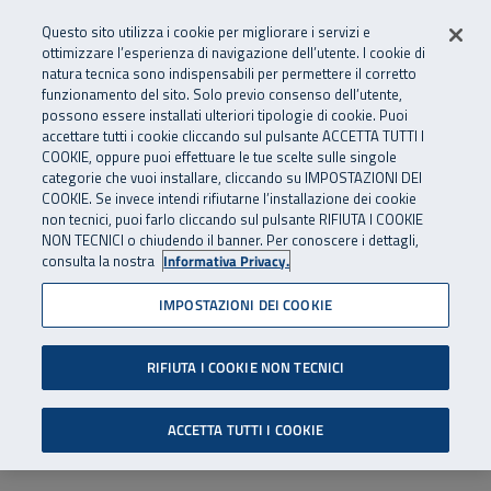
Numero Verde
800 810 810
.
Vai al menu principale
Vai al contenuto principale
Vai al Footer
Questo sito utilizza i cookie per migliorare i servizi e
Da cellulare e dall’estero
06 45539607
ottimizzare l’esperienza di navigazione dell’utente. I cookie di
natura tecnica sono indispensabili per permettere il corretto
funzionamento del sito. Solo previo consenso dell’utente,
Apri cerca
Apr
SuperAbile - il Contact Center Inail per il mondo della disabilità
possono essere installati ulteriori tipologie di cookie. Puoi
Navigazione principale
accettare tutti i cookie cliccando sul pulsante ACCETTA TUTTI I
COOKIE, oppure puoi effettuare le tue scelte sulle singole
categorie che vuoi installare, cliccando su IMPOSTAZIONI DEI
COOKIE. Se invece intendi rifiutarne l’installazione dei cookie
non tecnici, puoi farlo cliccando sul pulsante RIFIUTA I COOKIE
NON TECNICI o chiudendo il banner. Per conoscere i dettagli,
consulta la nostra
Informativa Privacy.
IMPOSTAZIONI DEI COOKIE
RIFIUTA I COOKIE NON TECNICI
ACCETTA TUTTI I COOKIE