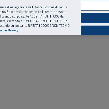
per te, chiamaci.
Numero Verde
800 810 810
.
Da cellulare e dall’estero
06 
ienza di navigazione dell’utente. I cookie di natura
 sito. Solo previo consenso dell’utente, possono
ie cliccando sul pulsante ACCETTA TUTTI I COOKIE,
ed eventi
Risorse utili
Supporto
tallare, cliccando su IMPOSTAZIONI DEI COOKIE. Se
o cliccando sul pulsante RIFIUTA I COOKIE NON TECNICI
ativa Privacy.