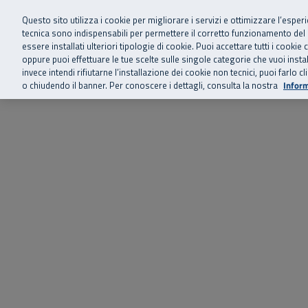
Siamo qui 
Vai al menu principale
Vai al contenuto principale
Vai al Footer
Questo sito utilizza i cookie per migliorare i servizi e ottimizzare l’esper
tecnica sono indispensabili per permettere il corretto funzionamento del
essere installati ulteriori tipologie di cookie. Puoi accettare tutti i cook
Home
Chi siamo
Storie, news 
SuperAbile - il Contact Center Inail per il mondo della disabilità
oppure puoi effettuare le tue scelte sulle singole categorie che vuoi ins
invece intendi rifiutarne l’installazione dei cookie non tecnici, puoi farl
o chiudendo il banner. Per conoscere i dettagli, consulta la nostra
Inform