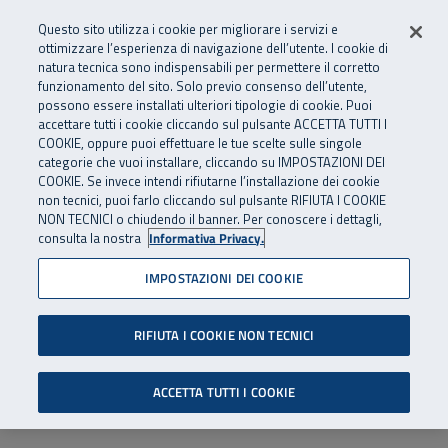
Numero Verde
800 810 810
.
Vai al menu principale
Vai al contenuto principale
Vai al Footer
Questo sito utilizza i cookie per migliorare i servizi e
Da cellulare e dall’estero
06 45539607
ottimizzare l’esperienza di navigazione dell’utente. I cookie di
natura tecnica sono indispensabili per permettere il corretto
funzionamento del sito. Solo previo consenso dell’utente,
Apri cerca
Apr
SuperAbile - il Contact Center Inail per il mondo della disabilità
possono essere installati ulteriori tipologie di cookie. Puoi
Navigazione principale
accettare tutti i cookie cliccando sul pulsante ACCETTA TUTTI I
COOKIE, oppure puoi effettuare le tue scelte sulle singole
categorie che vuoi installare, cliccando su IMPOSTAZIONI DEI
COOKIE. Se invece intendi rifiutarne l’installazione dei cookie
non tecnici, puoi farlo cliccando sul pulsante RIFIUTA I COOKIE
NON TECNICI o chiudendo il banner. Per conoscere i dettagli,
consulta la nostra
Informativa Privacy.
IMPOSTAZIONI DEI COOKIE
RIFIUTA I COOKIE NON TECNICI
ACCETTA TUTTI I COOKIE