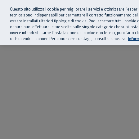
Siamo qui 
Vai al menu principale
Vai al contenuto principale
Vai al Footer
Questo sito utilizza i cookie per migliorare i servizi e ottimizzare l’esper
tecnica sono indispensabili per permettere il corretto funzionamento del
essere installati ulteriori tipologie di cookie. Puoi accettare tutti i cook
Home
Chi siamo
Storie, news 
SuperAbile - il Contact Center Inail per il mondo della disabilità
oppure puoi effettuare le tue scelte sulle singole categorie che vuoi ins
invece intendi rifiutarne l’installazione dei cookie non tecnici, puoi farl
o chiudendo il banner. Per conoscere i dettagli, consulta la nostra
Inform