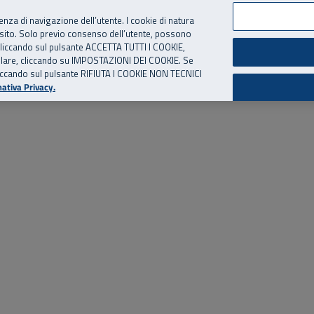
per te, chiamaci.
Numero Verde
800 810 810
.
Da cellulare e dall’estero
06 
ienza di navigazione dell’utente. I cookie di natura
 sito. Solo previo consenso dell’utente, possono
ie cliccando sul pulsante ACCETTA TUTTI I COOKIE,
ed eventi
Risorse utili
Supporto
tallare, cliccando su IMPOSTAZIONI DEI COOKIE. Se
o cliccando sul pulsante RIFIUTA I COOKIE NON TECNICI
ativa Privacy.