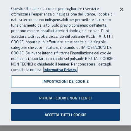
Numero Verde
800 810 810
.
Vai al menu principale
Vai al contenuto principale
Vai al Footer
Questo sito utilizza i cookie per migliorare i servizi e
Da cellulare e dall’estero
06 45539607
ottimizzare l’esperienza di navigazione dell’utente. I cookie di
natura tecnica sono indispensabili per permettere il corretto
funzionamento del sito. Solo previo consenso dell’utente,
Apri cerca
Apr
SuperAbile - il Contact Center Inail per il mondo della disabilità
possono essere installati ulteriori tipologie di cookie. Puoi
Navigazione principale
accettare tutti i cookie cliccando sul pulsante ACCETTA TUTTI I
COOKIE, oppure puoi effettuare le tue scelte sulle singole
categorie che vuoi installare, cliccando su IMPOSTAZIONI DEI
COOKIE. Se invece intendi rifiutarne l’installazione dei cookie
non tecnici, puoi farlo cliccando sul pulsante RIFIUTA I COOKIE
NON TECNICI o chiudendo il banner. Per conoscere i dettagli,
consulta la nostra
Informativa Privacy.
IMPOSTAZIONI DEI COOKIE
RIFIUTA I COOKIE NON TECNICI
ACCETTA TUTTI I COOKIE