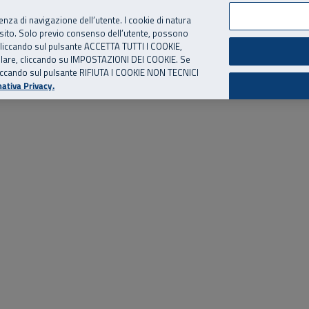
per te, chiamaci.
Numero Verde
800 810 810
.
Da cellulare e dall’estero
06 
ienza di navigazione dell’utente. I cookie di natura
 sito. Solo previo consenso dell’utente, possono
ie cliccando sul pulsante ACCETTA TUTTI I COOKIE,
ed eventi
Risorse utili
Supporto
tallare, cliccando su IMPOSTAZIONI DEI COOKIE. Se
o cliccando sul pulsante RIFIUTA I COOKIE NON TECNICI
ativa Privacy.