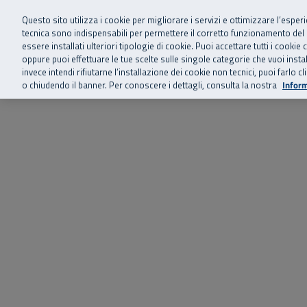
Siamo qui 
Vai al menu principale
Vai al contenuto principale
Vai al Footer
Questo sito utilizza i cookie per migliorare i servizi e ottimizzare l’esper
tecnica sono indispensabili per permettere il corretto funzionamento del
essere installati ulteriori tipologie di cookie. Puoi accettare tutti i cook
Home
Chi siamo
Storie, news 
SuperAbile - il Contact Center Inail per il mondo della disabilità
oppure puoi effettuare le tue scelte sulle singole categorie che vuoi ins
invece intendi rifiutarne l’installazione dei cookie non tecnici, puoi farl
o chiudendo il banner. Per conoscere i dettagli, consulta la nostra
Inform