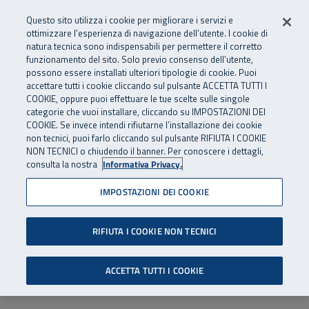
Numero Verde
800 810 810
.
Vai al menu principale
Vai al contenuto principale
Vai al Footer
Questo sito utilizza i cookie per migliorare i servizi e
Da cellulare e dall’estero
06 45539607
ottimizzare l’esperienza di navigazione dell’utente. I cookie di
natura tecnica sono indispensabili per permettere il corretto
funzionamento del sito. Solo previo consenso dell’utente,
Apri cerca
Apr
SuperAbile - il Contact Center Inail per il mondo della disabilità
possono essere installati ulteriori tipologie di cookie. Puoi
Navigazione principale
accettare tutti i cookie cliccando sul pulsante ACCETTA TUTTI I
COOKIE, oppure puoi effettuare le tue scelte sulle singole
categorie che vuoi installare, cliccando su IMPOSTAZIONI DEI
COOKIE. Se invece intendi rifiutarne l’installazione dei cookie
non tecnici, puoi farlo cliccando sul pulsante RIFIUTA I COOKIE
NON TECNICI o chiudendo il banner. Per conoscere i dettagli,
consulta la nostra
Informativa Privacy.
IMPOSTAZIONI DEI COOKIE
RIFIUTA I COOKIE NON TECNICI
ACCETTA TUTTI I COOKIE