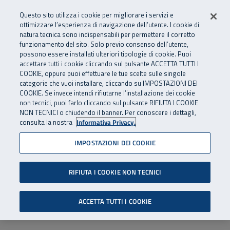
Numero Verde
800 810 810
.
Vai al menu principale
Vai al contenuto principale
Vai al Footer
Questo sito utilizza i cookie per migliorare i servizi e
Da cellulare e dall’estero
06 45539607
ottimizzare l’esperienza di navigazione dell’utente. I cookie di
natura tecnica sono indispensabili per permettere il corretto
funzionamento del sito. Solo previo consenso dell’utente,
Apri cerca
Apr
SuperAbile - il Contact Center Inail per il mondo della disabilità
possono essere installati ulteriori tipologie di cookie. Puoi
Navigazione principale
accettare tutti i cookie cliccando sul pulsante ACCETTA TUTTI I
COOKIE, oppure puoi effettuare le tue scelte sulle singole
categorie che vuoi installare, cliccando su IMPOSTAZIONI DEI
COOKIE. Se invece intendi rifiutarne l’installazione dei cookie
non tecnici, puoi farlo cliccando sul pulsante RIFIUTA I COOKIE
NON TECNICI o chiudendo il banner. Per conoscere i dettagli,
consulta la nostra
Informativa Privacy.
IMPOSTAZIONI DEI COOKIE
RIFIUTA I COOKIE NON TECNICI
ACCETTA TUTTI I COOKIE