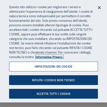
Numero Verde
800 810 810
.
Vai al menu principale
Vai al contenuto principale
Vai al Footer
Questo sito utilizza i cookie per migliorare i servizi e
Da cellulare e dall’estero
06 45539607
ottimizzare l’esperienza di navigazione dell’utente. I cookie di
natura tecnica sono indispensabili per permettere il corretto
funzionamento del sito. Solo previo consenso dell’utente,
Apri cerca
Apr
SuperAbile - il Contact Center Inail per il mondo della disabilità
possono essere installati ulteriori tipologie di cookie. Puoi
Navigazione principale
accettare tutti i cookie cliccando sul pulsante ACCETTA TUTTI I
COOKIE, oppure puoi effettuare le tue scelte sulle singole
categorie che vuoi installare, cliccando su IMPOSTAZIONI DEI
COOKIE. Se invece intendi rifiutarne l’installazione dei cookie
non tecnici, puoi farlo cliccando sul pulsante RIFIUTA I COOKIE
NON TECNICI o chiudendo il banner. Per conoscere i dettagli,
consulta la nostra
Informativa Privacy.
IMPOSTAZIONI DEI COOKIE
RIFIUTA I COOKIE NON TECNICI
ACCETTA TUTTI I COOKIE