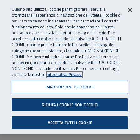
Numero Verde
800 810 810
.
Vai al menu principale
Vai al contenuto principale
Vai al Footer
Questo sito utilizza i cookie per migliorare i servizi e
Da cellulare e dall’estero
06 45539607
ottimizzare l’esperienza di navigazione dell’utente. I cookie di
natura tecnica sono indispensabili per permettere il corretto
funzionamento del sito. Solo previo consenso dell’utente,
Apri cerca
Apr
SuperAbile - il Contact Center Inail per il mondo della disabilità
possono essere installati ulteriori tipologie di cookie. Puoi
Navigazione principale
accettare tutti i cookie cliccando sul pulsante ACCETTA TUTTI I
COOKIE, oppure puoi effettuare le tue scelte sulle singole
categorie che vuoi installare, cliccando su IMPOSTAZIONI DEI
COOKIE. Se invece intendi rifiutarne l’installazione dei cookie
non tecnici, puoi farlo cliccando sul pulsante RIFIUTA I COOKIE
NON TECNICI o chiudendo il banner. Per conoscere i dettagli,
consulta la nostra
Informativa Privacy.
IMPOSTAZIONI DEI COOKIE
RIFIUTA I COOKIE NON TECNICI
ACCETTA TUTTI I COOKIE