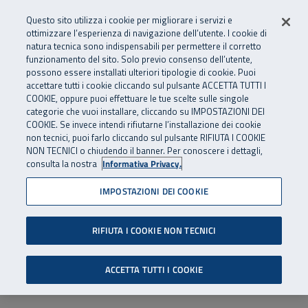
Numero Verde
800 810 810
.
Vai al menu principale
Vai al contenuto principale
Vai al Footer
Questo sito utilizza i cookie per migliorare i servizi e
Da cellulare e dall’estero
06 45539607
ottimizzare l’esperienza di navigazione dell’utente. I cookie di
natura tecnica sono indispensabili per permettere il corretto
funzionamento del sito. Solo previo consenso dell’utente,
Apri cerca
Apr
SuperAbile - il Contact Center Inail per il mondo della disabilità
possono essere installati ulteriori tipologie di cookie. Puoi
Navigazione principale
accettare tutti i cookie cliccando sul pulsante ACCETTA TUTTI I
COOKIE, oppure puoi effettuare le tue scelte sulle singole
categorie che vuoi installare, cliccando su IMPOSTAZIONI DEI
COOKIE. Se invece intendi rifiutarne l’installazione dei cookie
non tecnici, puoi farlo cliccando sul pulsante RIFIUTA I COOKIE
NON TECNICI o chiudendo il banner. Per conoscere i dettagli,
consulta la nostra
Informativa Privacy.
IMPOSTAZIONI DEI COOKIE
RIFIUTA I COOKIE NON TECNICI
ACCETTA TUTTI I COOKIE