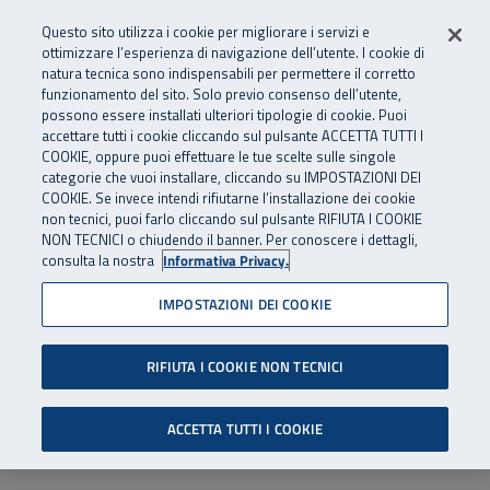
Numero Verde
800 810 810
.
Vai al menu principale
Vai al contenuto principale
Vai al Footer
Questo sito utilizza i cookie per migliorare i servizi e
Da cellulare e dall’estero
06 45539607
ottimizzare l’esperienza di navigazione dell’utente. I cookie di
natura tecnica sono indispensabili per permettere il corretto
funzionamento del sito. Solo previo consenso dell’utente,
Apri cerca
Apr
SuperAbile - il Contact Center Inail per il mondo della disabilità
possono essere installati ulteriori tipologie di cookie. Puoi
Navigazione principale
accettare tutti i cookie cliccando sul pulsante ACCETTA TUTTI I
COOKIE, oppure puoi effettuare le tue scelte sulle singole
categorie che vuoi installare, cliccando su IMPOSTAZIONI DEI
COOKIE. Se invece intendi rifiutarne l’installazione dei cookie
non tecnici, puoi farlo cliccando sul pulsante RIFIUTA I COOKIE
NON TECNICI o chiudendo il banner. Per conoscere i dettagli,
consulta la nostra
Informativa Privacy.
IMPOSTAZIONI DEI COOKIE
RIFIUTA I COOKIE NON TECNICI
ACCETTA TUTTI I COOKIE