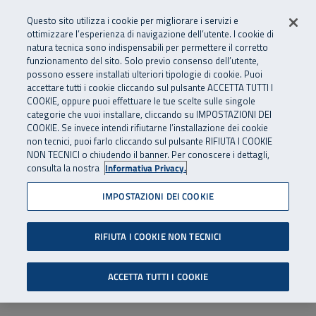
Numero Verde
800 810 810
.
Vai al menu principale
Vai al contenuto principale
Vai al Footer
Questo sito utilizza i cookie per migliorare i servizi e
Da cellulare e dall’estero
06 45539607
ottimizzare l’esperienza di navigazione dell’utente. I cookie di
natura tecnica sono indispensabili per permettere il corretto
funzionamento del sito. Solo previo consenso dell’utente,
Apri cerca
Apr
SuperAbile - il Contact Center Inail per il mondo della disabilità
possono essere installati ulteriori tipologie di cookie. Puoi
Navigazione principale
accettare tutti i cookie cliccando sul pulsante ACCETTA TUTTI I
COOKIE, oppure puoi effettuare le tue scelte sulle singole
categorie che vuoi installare, cliccando su IMPOSTAZIONI DEI
COOKIE. Se invece intendi rifiutarne l’installazione dei cookie
non tecnici, puoi farlo cliccando sul pulsante RIFIUTA I COOKIE
NON TECNICI o chiudendo il banner. Per conoscere i dettagli,
consulta la nostra
Informativa Privacy.
IMPOSTAZIONI DEI COOKIE
RIFIUTA I COOKIE NON TECNICI
ACCETTA TUTTI I COOKIE