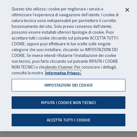
Numero Verde
800 810 810
.
Vai al menu principale
Vai al contenuto principale
Vai al Footer
Questo sito utilizza i cookie per migliorare i servizi e
Da cellulare e dall’estero
06 45539607
ottimizzare l’esperienza di navigazione dell’utente. I cookie di
natura tecnica sono indispensabili per permettere il corretto
funzionamento del sito. Solo previo consenso dell’utente,
Apri cerca
Apr
SuperAbile - il Contact Center Inail per il mondo della disabilità
possono essere installati ulteriori tipologie di cookie. Puoi
Navigazione principale
accettare tutti i cookie cliccando sul pulsante ACCETTA TUTTI I
COOKIE, oppure puoi effettuare le tue scelte sulle singole
categorie che vuoi installare, cliccando su IMPOSTAZIONI DEI
COOKIE. Se invece intendi rifiutarne l’installazione dei cookie
non tecnici, puoi farlo cliccando sul pulsante RIFIUTA I COOKIE
NON TECNICI o chiudendo il banner. Per conoscere i dettagli,
consulta la nostra
Informativa Privacy.
IMPOSTAZIONI DEI COOKIE
RIFIUTA I COOKIE NON TECNICI
ACCETTA TUTTI I COOKIE