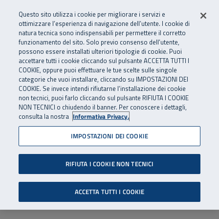
Numero Verde
800 810 810
.
Vai al menu principale
Vai al contenuto principale
Vai al Footer
Questo sito utilizza i cookie per migliorare i servizi e
Da cellulare e dall’estero
06 45539607
ottimizzare l’esperienza di navigazione dell’utente. I cookie di
natura tecnica sono indispensabili per permettere il corretto
funzionamento del sito. Solo previo consenso dell’utente,
Apri cerca
Apr
SuperAbile - il Contact Center Inail per il mondo della disabilità
possono essere installati ulteriori tipologie di cookie. Puoi
Navigazione principale
accettare tutti i cookie cliccando sul pulsante ACCETTA TUTTI I
COOKIE, oppure puoi effettuare le tue scelte sulle singole
categorie che vuoi installare, cliccando su IMPOSTAZIONI DEI
COOKIE. Se invece intendi rifiutarne l’installazione dei cookie
non tecnici, puoi farlo cliccando sul pulsante RIFIUTA I COOKIE
NON TECNICI o chiudendo il banner. Per conoscere i dettagli,
consulta la nostra
Informativa Privacy.
IMPOSTAZIONI DEI COOKIE
RIFIUTA I COOKIE NON TECNICI
ACCETTA TUTTI I COOKIE