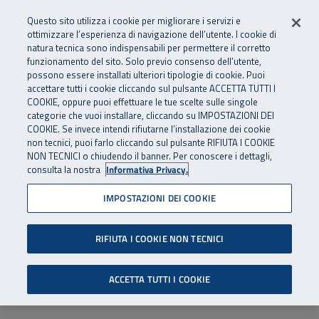
Numero Verde
800 810 810
.
Vai al menu principale
Vai al contenuto principale
Vai al Footer
Questo sito utilizza i cookie per migliorare i servizi e
Da cellulare e dall’estero
06 45539607
ottimizzare l’esperienza di navigazione dell’utente. I cookie di
natura tecnica sono indispensabili per permettere il corretto
funzionamento del sito. Solo previo consenso dell’utente,
Apri cerca
Apr
SuperAbile - il Contact Center Inail per il mondo della disabilità
possono essere installati ulteriori tipologie di cookie. Puoi
Navigazione principale
accettare tutti i cookie cliccando sul pulsante ACCETTA TUTTI I
COOKIE, oppure puoi effettuare le tue scelte sulle singole
categorie che vuoi installare, cliccando su IMPOSTAZIONI DEI
COOKIE. Se invece intendi rifiutarne l’installazione dei cookie
non tecnici, puoi farlo cliccando sul pulsante RIFIUTA I COOKIE
NON TECNICI o chiudendo il banner. Per conoscere i dettagli,
consulta la nostra
Informativa Privacy.
IMPOSTAZIONI DEI COOKIE
RIFIUTA I COOKIE NON TECNICI
ACCETTA TUTTI I COOKIE