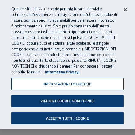
Numero Verde
800 810 810
.
Vai al menu principale
Vai al contenuto principale
Vai al Footer
Questo sito utilizza i cookie per migliorare i servizi e
Da cellulare e dall’estero
06 45539607
ottimizzare l’esperienza di navigazione dell’utente. I cookie di
natura tecnica sono indispensabili per permettere il corretto
funzionamento del sito. Solo previo consenso dell’utente,
Apri cerca
Apr
SuperAbile - il Contact Center Inail per il mondo della disabilità
possono essere installati ulteriori tipologie di cookie. Puoi
Navigazione principale
accettare tutti i cookie cliccando sul pulsante ACCETTA TUTTI I
COOKIE, oppure puoi effettuare le tue scelte sulle singole
categorie che vuoi installare, cliccando su IMPOSTAZIONI DEI
COOKIE. Se invece intendi rifiutarne l’installazione dei cookie
non tecnici, puoi farlo cliccando sul pulsante RIFIUTA I COOKIE
NON TECNICI o chiudendo il banner. Per conoscere i dettagli,
consulta la nostra
Informativa Privacy.
IMPOSTAZIONI DEI COOKIE
RIFIUTA I COOKIE NON TECNICI
ACCETTA TUTTI I COOKIE