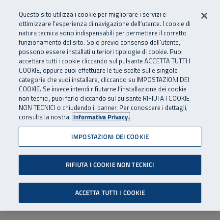
Numero Verde
800 810 810
.
Vai al menu principale
Vai al contenuto principale
Vai al Footer
Questo sito utilizza i cookie per migliorare i servizi e
Da cellulare e dall’estero
06 45539607
ottimizzare l’esperienza di navigazione dell’utente. I cookie di
natura tecnica sono indispensabili per permettere il corretto
funzionamento del sito. Solo previo consenso dell’utente,
Apri cerca
Apr
SuperAbile - il Contact Center Inail per il mondo della disabilità
possono essere installati ulteriori tipologie di cookie. Puoi
Navigazione principale
accettare tutti i cookie cliccando sul pulsante ACCETTA TUTTI I
COOKIE, oppure puoi effettuare le tue scelte sulle singole
categorie che vuoi installare, cliccando su IMPOSTAZIONI DEI
COOKIE. Se invece intendi rifiutarne l’installazione dei cookie
non tecnici, puoi farlo cliccando sul pulsante RIFIUTA I COOKIE
NON TECNICI o chiudendo il banner. Per conoscere i dettagli,
consulta la nostra
Informativa Privacy.
IMPOSTAZIONI DEI COOKIE
RIFIUTA I COOKIE NON TECNICI
ACCETTA TUTTI I COOKIE