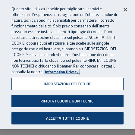
Numero Verde
800 810 810
.
Vai al menu principale
Vai al contenuto principale
Vai al Footer
Questo sito utilizza i cookie per migliorare i servizi e
Da cellulare e dall’estero
06 45539607
ottimizzare l’esperienza di navigazione dell’utente. I cookie di
natura tecnica sono indispensabili per permettere il corretto
funzionamento del sito. Solo previo consenso dell’utente,
Apri cerca
Apr
SuperAbile - il Contact Center Inail per il mondo della disabilità
possono essere installati ulteriori tipologie di cookie. Puoi
Navigazione principale
accettare tutti i cookie cliccando sul pulsante ACCETTA TUTTI I
COOKIE, oppure puoi effettuare le tue scelte sulle singole
categorie che vuoi installare, cliccando su IMPOSTAZIONI DEI
COOKIE. Se invece intendi rifiutarne l’installazione dei cookie
non tecnici, puoi farlo cliccando sul pulsante RIFIUTA I COOKIE
NON TECNICI o chiudendo il banner. Per conoscere i dettagli,
consulta la nostra
Informativa Privacy.
IMPOSTAZIONI DEI COOKIE
RIFIUTA I COOKIE NON TECNICI
ACCETTA TUTTI I COOKIE