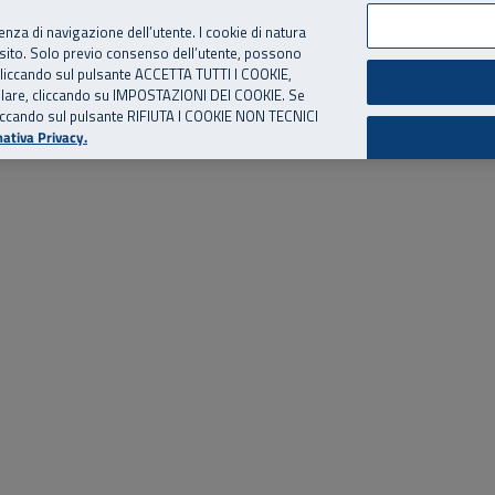
per te, chiamaci.
Numero Verde
800 810 810
.
Da cellulare e dall’estero
06 
ienza di navigazione dell’utente. I cookie di natura
 sito. Solo previo consenso dell’utente, possono
ie cliccando sul pulsante ACCETTA TUTTI I COOKIE,
ed eventi
Risorse utili
Supporto
tallare, cliccando su IMPOSTAZIONI DEI COOKIE. Se
o cliccando sul pulsante RIFIUTA I COOKIE NON TECNICI
ativa Privacy.