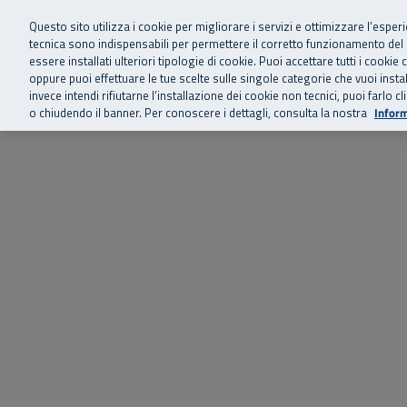
Siamo qui 
Vai al menu principale
Vai al contenuto principale
Vai al Footer
Questo sito utilizza i cookie per migliorare i servizi e ottimizzare l’esper
tecnica sono indispensabili per permettere il corretto funzionamento del
essere installati ulteriori tipologie di cookie. Puoi accettare tutti i cook
Home
Chi siamo
Storie, news 
SuperAbile - il Contact Center Inail per il mondo della disabilità
oppure puoi effettuare le tue scelte sulle singole categorie che vuoi ins
invece intendi rifiutarne l’installazione dei cookie non tecnici, puoi farl
o chiudendo il banner. Per conoscere i dettagli, consulta la nostra
Inform