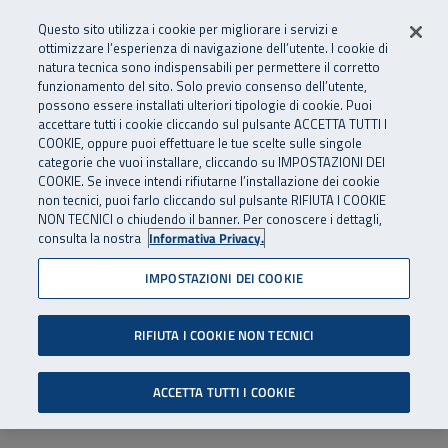
Numero Verde
800 810 810
.
Vai al menu principale
Vai al contenuto principale
Vai al Footer
Questo sito utilizza i cookie per migliorare i servizi e
Da cellulare e dall’estero
06 45539607
ottimizzare l’esperienza di navigazione dell’utente. I cookie di
natura tecnica sono indispensabili per permettere il corretto
funzionamento del sito. Solo previo consenso dell’utente,
Apri cerca
Apr
SuperAbile - il Contact Center Inail per il mondo della disabilità
possono essere installati ulteriori tipologie di cookie. Puoi
Navigazione principale
accettare tutti i cookie cliccando sul pulsante ACCETTA TUTTI I
COOKIE, oppure puoi effettuare le tue scelte sulle singole
categorie che vuoi installare, cliccando su IMPOSTAZIONI DEI
COOKIE. Se invece intendi rifiutarne l’installazione dei cookie
non tecnici, puoi farlo cliccando sul pulsante RIFIUTA I COOKIE
NON TECNICI o chiudendo il banner. Per conoscere i dettagli,
consulta la nostra
Informativa Privacy.
IMPOSTAZIONI DEI COOKIE
RIFIUTA I COOKIE NON TECNICI
ACCETTA TUTTI I COOKIE