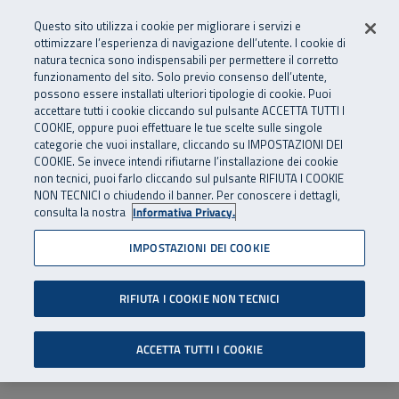
Numero Verde
800 810 810
.
Vai al menu principale
Vai al contenuto principale
Vai al Footer
Questo sito utilizza i cookie per migliorare i servizi e
Da cellulare e dall’estero
06 45539607
ottimizzare l’esperienza di navigazione dell’utente. I cookie di
natura tecnica sono indispensabili per permettere il corretto
funzionamento del sito. Solo previo consenso dell’utente,
Apri cerca
Apr
SuperAbile - il Contact Center Inail per il mondo della disabilità
possono essere installati ulteriori tipologie di cookie. Puoi
Navigazione principale
accettare tutti i cookie cliccando sul pulsante ACCETTA TUTTI I
COOKIE, oppure puoi effettuare le tue scelte sulle singole
categorie che vuoi installare, cliccando su IMPOSTAZIONI DEI
COOKIE. Se invece intendi rifiutarne l’installazione dei cookie
non tecnici, puoi farlo cliccando sul pulsante RIFIUTA I COOKIE
NON TECNICI o chiudendo il banner. Per conoscere i dettagli,
consulta la nostra
Informativa Privacy.
IMPOSTAZIONI DEI COOKIE
RIFIUTA I COOKIE NON TECNICI
ACCETTA TUTTI I COOKIE