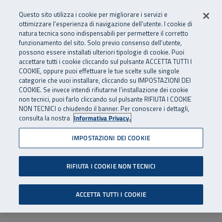
Numero Verde
800 810 810
.
Vai al menu principale
Vai al contenuto principale
Vai al Footer
Questo sito utilizza i cookie per migliorare i servizi e
Da cellulare e dall’estero
06 45539607
ottimizzare l’esperienza di navigazione dell’utente. I cookie di
natura tecnica sono indispensabili per permettere il corretto
funzionamento del sito. Solo previo consenso dell’utente,
Apri cerca
Apr
SuperAbile - il Contact Center Inail per il mondo della disabilità
possono essere installati ulteriori tipologie di cookie. Puoi
Navigazione principale
accettare tutti i cookie cliccando sul pulsante ACCETTA TUTTI I
COOKIE, oppure puoi effettuare le tue scelte sulle singole
categorie che vuoi installare, cliccando su IMPOSTAZIONI DEI
COOKIE. Se invece intendi rifiutarne l’installazione dei cookie
non tecnici, puoi farlo cliccando sul pulsante RIFIUTA I COOKIE
NON TECNICI o chiudendo il banner. Per conoscere i dettagli,
consulta la nostra
Informativa Privacy.
IMPOSTAZIONI DEI COOKIE
RIFIUTA I COOKIE NON TECNICI
ACCETTA TUTTI I COOKIE