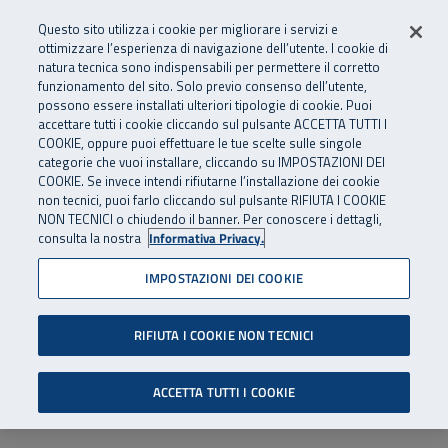
Numero Verde
800 810 810
.
Vai al menu principale
Vai al contenuto principale
Vai al Footer
Questo sito utilizza i cookie per migliorare i servizi e
Da cellulare e dall’estero
06 45539607
ottimizzare l’esperienza di navigazione dell’utente. I cookie di
natura tecnica sono indispensabili per permettere il corretto
funzionamento del sito. Solo previo consenso dell’utente,
Apri cerca
Apr
SuperAbile - il Contact Center Inail per il mondo della disabilità
possono essere installati ulteriori tipologie di cookie. Puoi
Navigazione principale
accettare tutti i cookie cliccando sul pulsante ACCETTA TUTTI I
COOKIE, oppure puoi effettuare le tue scelte sulle singole
categorie che vuoi installare, cliccando su IMPOSTAZIONI DEI
COOKIE. Se invece intendi rifiutarne l’installazione dei cookie
non tecnici, puoi farlo cliccando sul pulsante RIFIUTA I COOKIE
NON TECNICI o chiudendo il banner. Per conoscere i dettagli,
consulta la nostra
Informativa Privacy.
IMPOSTAZIONI DEI COOKIE
RIFIUTA I COOKIE NON TECNICI
ACCETTA TUTTI I COOKIE