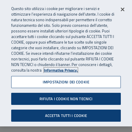
Numero Verde
800 810 810
.
Vai al menu principale
Vai al contenuto principale
Vai al Footer
Questo sito utilizza i cookie per migliorare i servizi e
Da cellulare e dall’estero
06 45539607
ottimizzare l’esperienza di navigazione dell’utente. I cookie di
natura tecnica sono indispensabili per permettere il corretto
funzionamento del sito. Solo previo consenso dell’utente,
Apri cerca
Apr
SuperAbile - il Contact Center Inail per il mondo della disabilità
possono essere installati ulteriori tipologie di cookie. Puoi
Navigazione principale
accettare tutti i cookie cliccando sul pulsante ACCETTA TUTTI I
COOKIE, oppure puoi effettuare le tue scelte sulle singole
categorie che vuoi installare, cliccando su IMPOSTAZIONI DEI
COOKIE. Se invece intendi rifiutarne l’installazione dei cookie
non tecnici, puoi farlo cliccando sul pulsante RIFIUTA I COOKIE
NON TECNICI o chiudendo il banner. Per conoscere i dettagli,
consulta la nostra
Informativa Privacy.
IMPOSTAZIONI DEI COOKIE
RIFIUTA I COOKIE NON TECNICI
ACCETTA TUTTI I COOKIE