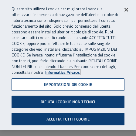
Numero Verde
800 810 810
.
Vai al menu principale
Vai al contenuto principale
Vai al Footer
Questo sito utilizza i cookie per migliorare i servizi e
Da cellulare e dall’estero
06 45539607
ottimizzare l’esperienza di navigazione dell’utente. I cookie di
natura tecnica sono indispensabili per permettere il corretto
funzionamento del sito. Solo previo consenso dell’utente,
Apri cerca
Apr
SuperAbile - il Contact Center Inail per il mondo della disabilità
possono essere installati ulteriori tipologie di cookie. Puoi
Navigazione principale
accettare tutti i cookie cliccando sul pulsante ACCETTA TUTTI I
COOKIE, oppure puoi effettuare le tue scelte sulle singole
categorie che vuoi installare, cliccando su IMPOSTAZIONI DEI
COOKIE. Se invece intendi rifiutarne l’installazione dei cookie
non tecnici, puoi farlo cliccando sul pulsante RIFIUTA I COOKIE
NON TECNICI o chiudendo il banner. Per conoscere i dettagli,
consulta la nostra
Informativa Privacy.
IMPOSTAZIONI DEI COOKIE
RIFIUTA I COOKIE NON TECNICI
ACCETTA TUTTI I COOKIE