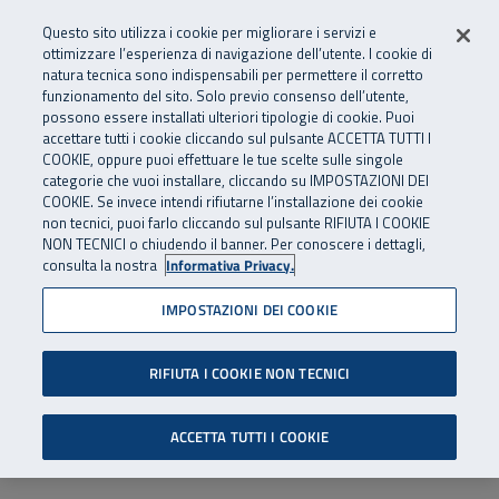
Numero Verde
800 810 810
.
Vai al menu principale
Vai al contenuto principale
Vai al Footer
Questo sito utilizza i cookie per migliorare i servizi e
Da cellulare e dall’estero
06 45539607
ottimizzare l’esperienza di navigazione dell’utente. I cookie di
natura tecnica sono indispensabili per permettere il corretto
funzionamento del sito. Solo previo consenso dell’utente,
Apri cerca
Apr
SuperAbile - il Contact Center Inail per il mondo della disabilità
possono essere installati ulteriori tipologie di cookie. Puoi
Navigazione principale
accettare tutti i cookie cliccando sul pulsante ACCETTA TUTTI I
COOKIE, oppure puoi effettuare le tue scelte sulle singole
categorie che vuoi installare, cliccando su IMPOSTAZIONI DEI
COOKIE. Se invece intendi rifiutarne l’installazione dei cookie
non tecnici, puoi farlo cliccando sul pulsante RIFIUTA I COOKIE
NON TECNICI o chiudendo il banner. Per conoscere i dettagli,
consulta la nostra
Informativa Privacy.
IMPOSTAZIONI DEI COOKIE
RIFIUTA I COOKIE NON TECNICI
ACCETTA TUTTI I COOKIE