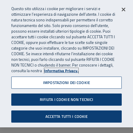
Numero Verde
800 810 810
.
Vai al menu principale
Vai al contenuto principale
Vai al Footer
Questo sito utilizza i cookie per migliorare i servizi e
Da cellulare e dall’estero
06 45539607
ottimizzare l’esperienza di navigazione dell’utente. I cookie di
natura tecnica sono indispensabili per permettere il corretto
funzionamento del sito. Solo previo consenso dell’utente,
Apri cerca
Apr
SuperAbile - il Contact Center Inail per il mondo della disabilità
possono essere installati ulteriori tipologie di cookie. Puoi
Navigazione principale
accettare tutti i cookie cliccando sul pulsante ACCETTA TUTTI I
COOKIE, oppure puoi effettuare le tue scelte sulle singole
categorie che vuoi installare, cliccando su IMPOSTAZIONI DEI
COOKIE. Se invece intendi rifiutarne l’installazione dei cookie
non tecnici, puoi farlo cliccando sul pulsante RIFIUTA I COOKIE
NON TECNICI o chiudendo il banner. Per conoscere i dettagli,
consulta la nostra
Informativa Privacy.
IMPOSTAZIONI DEI COOKIE
RIFIUTA I COOKIE NON TECNICI
ACCETTA TUTTI I COOKIE