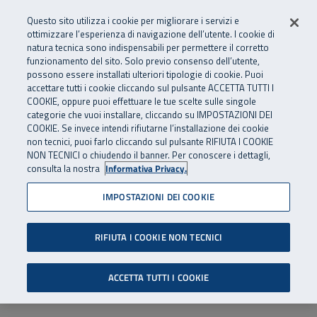
Numero Verde
800 810 810
.
Vai al menu principale
Vai al contenuto principale
Vai al Footer
Questo sito utilizza i cookie per migliorare i servizi e
Da cellulare e dall’estero
06 45539607
ottimizzare l’esperienza di navigazione dell’utente. I cookie di
natura tecnica sono indispensabili per permettere il corretto
funzionamento del sito. Solo previo consenso dell’utente,
Apri cerca
Apr
SuperAbile - il Contact Center Inail per il mondo della disabilità
possono essere installati ulteriori tipologie di cookie. Puoi
Navigazione principale
accettare tutti i cookie cliccando sul pulsante ACCETTA TUTTI I
COOKIE, oppure puoi effettuare le tue scelte sulle singole
categorie che vuoi installare, cliccando su IMPOSTAZIONI DEI
COOKIE. Se invece intendi rifiutarne l’installazione dei cookie
non tecnici, puoi farlo cliccando sul pulsante RIFIUTA I COOKIE
NON TECNICI o chiudendo il banner. Per conoscere i dettagli,
consulta la nostra
Informativa Privacy.
IMPOSTAZIONI DEI COOKIE
RIFIUTA I COOKIE NON TECNICI
ACCETTA TUTTI I COOKIE