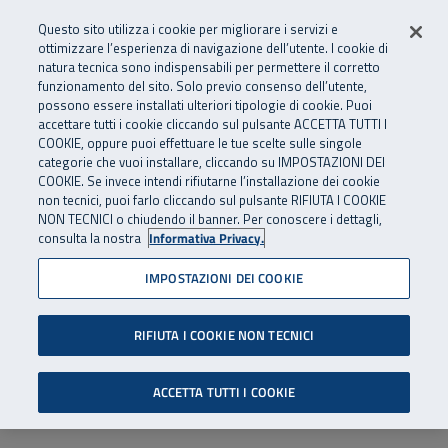
Numero Verde
800 810 810
.
Vai al menu principale
Vai al contenuto principale
Vai al Footer
Questo sito utilizza i cookie per migliorare i servizi e
Da cellulare e dall’estero
06 45539607
ottimizzare l’esperienza di navigazione dell’utente. I cookie di
natura tecnica sono indispensabili per permettere il corretto
funzionamento del sito. Solo previo consenso dell’utente,
Apri cerca
Apr
SuperAbile - il Contact Center Inail per il mondo della disabilità
possono essere installati ulteriori tipologie di cookie. Puoi
Navigazione principale
accettare tutti i cookie cliccando sul pulsante ACCETTA TUTTI I
COOKIE, oppure puoi effettuare le tue scelte sulle singole
categorie che vuoi installare, cliccando su IMPOSTAZIONI DEI
COOKIE. Se invece intendi rifiutarne l’installazione dei cookie
non tecnici, puoi farlo cliccando sul pulsante RIFIUTA I COOKIE
NON TECNICI o chiudendo il banner. Per conoscere i dettagli,
consulta la nostra
Informativa Privacy.
IMPOSTAZIONI DEI COOKIE
RIFIUTA I COOKIE NON TECNICI
ACCETTA TUTTI I COOKIE