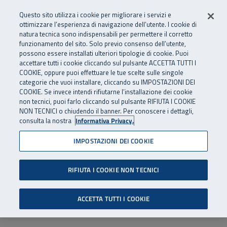
Numero Verde
800 810 810
.
Vai al menu principale
Vai al contenuto principale
Vai al Footer
Questo sito utilizza i cookie per migliorare i servizi e
Da cellulare e dall’estero
06 45539607
ottimizzare l’esperienza di navigazione dell’utente. I cookie di
natura tecnica sono indispensabili per permettere il corretto
funzionamento del sito. Solo previo consenso dell’utente,
Apri cerca
Apr
SuperAbile - il Contact Center Inail per il mondo della disabilità
possono essere installati ulteriori tipologie di cookie. Puoi
Navigazione principale
accettare tutti i cookie cliccando sul pulsante ACCETTA TUTTI I
COOKIE, oppure puoi effettuare le tue scelte sulle singole
categorie che vuoi installare, cliccando su IMPOSTAZIONI DEI
COOKIE. Se invece intendi rifiutarne l’installazione dei cookie
non tecnici, puoi farlo cliccando sul pulsante RIFIUTA I COOKIE
NON TECNICI o chiudendo il banner. Per conoscere i dettagli,
consulta la nostra
Informativa Privacy.
IMPOSTAZIONI DEI COOKIE
RIFIUTA I COOKIE NON TECNICI
ACCETTA TUTTI I COOKIE