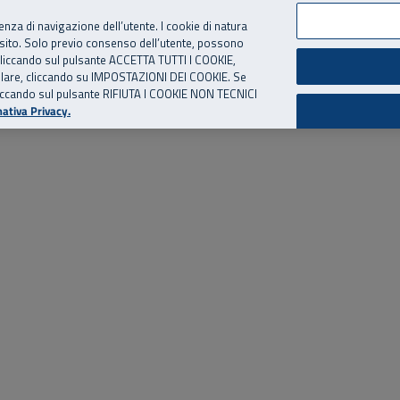
per te, chiamaci.
Numero Verde
800 810 810
.
Da cellulare e dall’estero
06 
ienza di navigazione dell’utente. I cookie di natura
 sito. Solo previo consenso dell’utente, possono
ie cliccando sul pulsante ACCETTA TUTTI I COOKIE,
ed eventi
Risorse utili
Supporto
tallare, cliccando su IMPOSTAZIONI DEI COOKIE. Se
o cliccando sul pulsante RIFIUTA I COOKIE NON TECNICI
ativa Privacy.