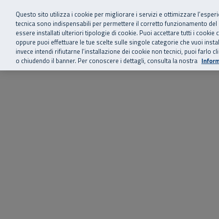
Siamo qui 
Vai al menu principale
Vai al contenuto principale
Vai al Footer
Questo sito utilizza i cookie per migliorare i servizi e ottimizzare l’esper
tecnica sono indispensabili per permettere il corretto funzionamento del
essere installati ulteriori tipologie di cookie. Puoi accettare tutti i cook
Home
Chi siamo
Storie, news 
SuperAbile - il Contact Center Inail per il mondo della disabilità
oppure puoi effettuare le tue scelte sulle singole categorie che vuoi ins
invece intendi rifiutarne l’installazione dei cookie non tecnici, puoi farl
o chiudendo il banner. Per conoscere i dettagli, consulta la nostra
Inform