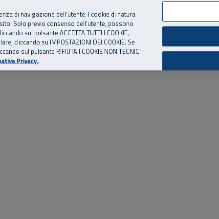
per te, chiamaci.
Numero Verde
800 810 810
.
Da cellulare e dall’estero
06 
ienza di navigazione dell’utente. I cookie di natura
 sito. Solo previo consenso dell’utente, possono
ie cliccando sul pulsante ACCETTA TUTTI I COOKIE,
ed eventi
Risorse utili
Supporto
tallare, cliccando su IMPOSTAZIONI DEI COOKIE. Se
o cliccando sul pulsante RIFIUTA I COOKIE NON TECNICI
ativa Privacy.