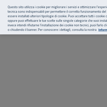
Siamo qui 
Vai al menu principale
Vai al contenuto principale
Vai al Footer
Questo sito utilizza i cookie per migliorare i servizi e ottimizzare l’esper
tecnica sono indispensabili per permettere il corretto funzionamento del
essere installati ulteriori tipologie di cookie. Puoi accettare tutti i cook
Home
Chi siamo
Storie, news 
SuperAbile - il Contact Center Inail per il mondo della disabilità
oppure puoi effettuare le tue scelte sulle singole categorie che vuoi ins
invece intendi rifiutarne l’installazione dei cookie non tecnici, puoi farl
o chiudendo il banner. Per conoscere i dettagli, consulta la nostra
Inform