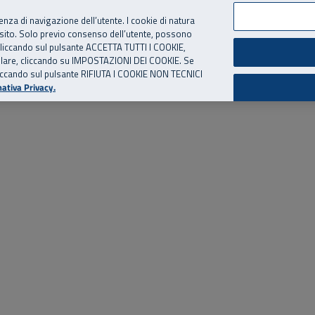
per te, chiamaci.
Numero Verde
800 810 810
.
Da cellulare e dall’estero
06 
ienza di navigazione dell’utente. I cookie di natura
 sito. Solo previo consenso dell’utente, possono
ie cliccando sul pulsante ACCETTA TUTTI I COOKIE,
ed eventi
Risorse utili
Supporto
tallare, cliccando su IMPOSTAZIONI DEI COOKIE. Se
o cliccando sul pulsante RIFIUTA I COOKIE NON TECNICI
ativa Privacy.