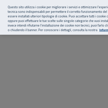
Siamo qui 
Vai al menu principale
Vai al contenuto principale
Vai al Footer
Questo sito utilizza i cookie per migliorare i servizi e ottimizzare l’esper
tecnica sono indispensabili per permettere il corretto funzionamento del
essere installati ulteriori tipologie di cookie. Puoi accettare tutti i cook
Home
Chi siamo
Storie, news 
SuperAbile - il Contact Center Inail per il mondo della disabilità
oppure puoi effettuare le tue scelte sulle singole categorie che vuoi ins
invece intendi rifiutarne l’installazione dei cookie non tecnici, puoi farl
o chiudendo il banner. Per conoscere i dettagli, consulta la nostra
Inform