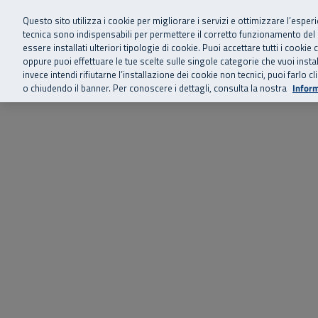
Siamo qui 
Vai al menu principale
Vai al contenuto principale
Vai al Footer
Questo sito utilizza i cookie per migliorare i servizi e ottimizzare l’esper
tecnica sono indispensabili per permettere il corretto funzionamento del
essere installati ulteriori tipologie di cookie. Puoi accettare tutti i cook
Home
Chi siamo
Storie, news 
SuperAbile - il Contact Center Inail per il mondo della disabilità
oppure puoi effettuare le tue scelte sulle singole categorie che vuoi ins
invece intendi rifiutarne l’installazione dei cookie non tecnici, puoi farl
o chiudendo il banner. Per conoscere i dettagli, consulta la nostra
Inform