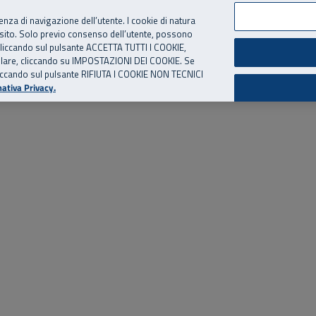
per te, chiamaci.
Numero Verde
800 810 810
.
Da cellulare e dall’estero
06 
ienza di navigazione dell’utente. I cookie di natura
 sito. Solo previo consenso dell’utente, possono
ie cliccando sul pulsante ACCETTA TUTTI I COOKIE,
ed eventi
Risorse utili
Supporto
tallare, cliccando su IMPOSTAZIONI DEI COOKIE. Se
o cliccando sul pulsante RIFIUTA I COOKIE NON TECNICI
ativa Privacy.