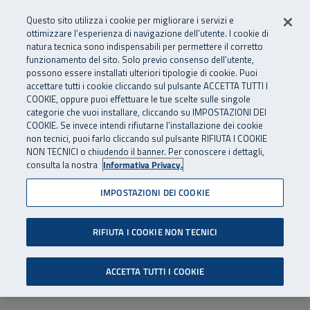
Numero Verde
800 810 810
.
Vai al menu principale
Vai al contenuto principale
Vai al Footer
Questo sito utilizza i cookie per migliorare i servizi e
Da cellulare e dall’estero
06 45539607
ottimizzare l’esperienza di navigazione dell’utente. I cookie di
natura tecnica sono indispensabili per permettere il corretto
funzionamento del sito. Solo previo consenso dell’utente,
Apri cerca
Apr
SuperAbile - il Contact Center Inail per il mondo della disabilità
possono essere installati ulteriori tipologie di cookie. Puoi
Navigazione principale
accettare tutti i cookie cliccando sul pulsante ACCETTA TUTTI I
COOKIE, oppure puoi effettuare le tue scelte sulle singole
categorie che vuoi installare, cliccando su IMPOSTAZIONI DEI
COOKIE. Se invece intendi rifiutarne l’installazione dei cookie
non tecnici, puoi farlo cliccando sul pulsante RIFIUTA I COOKIE
NON TECNICI o chiudendo il banner. Per conoscere i dettagli,
consulta la nostra
Informativa Privacy.
IMPOSTAZIONI DEI COOKIE
RIFIUTA I COOKIE NON TECNICI
ACCETTA TUTTI I COOKIE