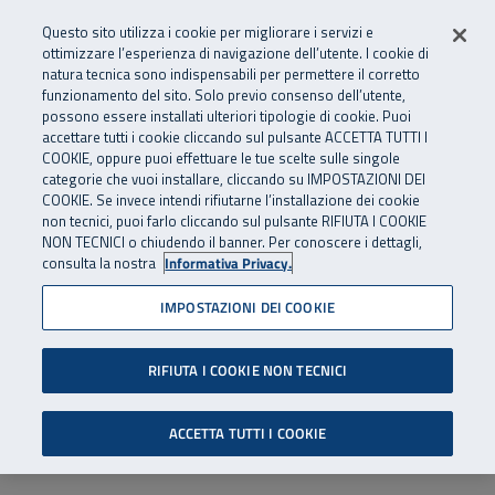
Numero Verde
800 810 810
.
Vai al menu principale
Vai al contenuto principale
Vai al Footer
Questo sito utilizza i cookie per migliorare i servizi e
Da cellulare e dall’estero
06 45539607
ottimizzare l’esperienza di navigazione dell’utente. I cookie di
natura tecnica sono indispensabili per permettere il corretto
funzionamento del sito. Solo previo consenso dell’utente,
Apri cerca
Apr
SuperAbile - il Contact Center Inail per il mondo della disabilità
possono essere installati ulteriori tipologie di cookie. Puoi
Navigazione principale
accettare tutti i cookie cliccando sul pulsante ACCETTA TUTTI I
COOKIE, oppure puoi effettuare le tue scelte sulle singole
categorie che vuoi installare, cliccando su IMPOSTAZIONI DEI
COOKIE. Se invece intendi rifiutarne l’installazione dei cookie
non tecnici, puoi farlo cliccando sul pulsante RIFIUTA I COOKIE
NON TECNICI o chiudendo il banner. Per conoscere i dettagli,
consulta la nostra
Informativa Privacy.
IMPOSTAZIONI DEI COOKIE
RIFIUTA I COOKIE NON TECNICI
ACCETTA TUTTI I COOKIE