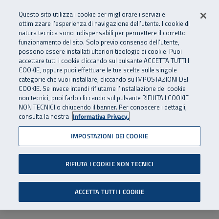
Numero Verde
800 810 810
.
Vai al menu principale
Vai al contenuto principale
Vai al Footer
Questo sito utilizza i cookie per migliorare i servizi e
Da cellulare e dall’estero
06 45539607
ottimizzare l’esperienza di navigazione dell’utente. I cookie di
natura tecnica sono indispensabili per permettere il corretto
funzionamento del sito. Solo previo consenso dell’utente,
Apri cerca
Apr
SuperAbile - il Contact Center Inail per il mondo della disabilità
possono essere installati ulteriori tipologie di cookie. Puoi
Navigazione principale
accettare tutti i cookie cliccando sul pulsante ACCETTA TUTTI I
COOKIE, oppure puoi effettuare le tue scelte sulle singole
categorie che vuoi installare, cliccando su IMPOSTAZIONI DEI
COOKIE. Se invece intendi rifiutarne l’installazione dei cookie
non tecnici, puoi farlo cliccando sul pulsante RIFIUTA I COOKIE
NON TECNICI o chiudendo il banner. Per conoscere i dettagli,
consulta la nostra
Informativa Privacy.
IMPOSTAZIONI DEI COOKIE
RIFIUTA I COOKIE NON TECNICI
ACCETTA TUTTI I COOKIE