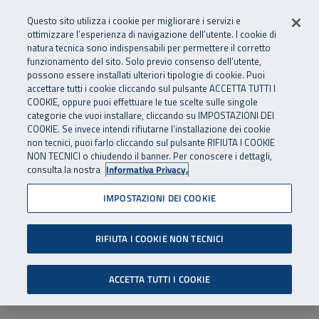
Numero Verde
800 810 810
.
Vai al menu principale
Vai al contenuto principale
Vai al Footer
Questo sito utilizza i cookie per migliorare i servizi e
Da cellulare e dall’estero
06 45539607
ottimizzare l’esperienza di navigazione dell’utente. I cookie di
natura tecnica sono indispensabili per permettere il corretto
funzionamento del sito. Solo previo consenso dell’utente,
Apri cerca
Apr
SuperAbile - il Contact Center Inail per il mondo della disabilità
possono essere installati ulteriori tipologie di cookie. Puoi
Navigazione principale
accettare tutti i cookie cliccando sul pulsante ACCETTA TUTTI I
COOKIE, oppure puoi effettuare le tue scelte sulle singole
categorie che vuoi installare, cliccando su IMPOSTAZIONI DEI
COOKIE. Se invece intendi rifiutarne l’installazione dei cookie
non tecnici, puoi farlo cliccando sul pulsante RIFIUTA I COOKIE
NON TECNICI o chiudendo il banner. Per conoscere i dettagli,
consulta la nostra
Informativa Privacy.
IMPOSTAZIONI DEI COOKIE
RIFIUTA I COOKIE NON TECNICI
ACCETTA TUTTI I COOKIE